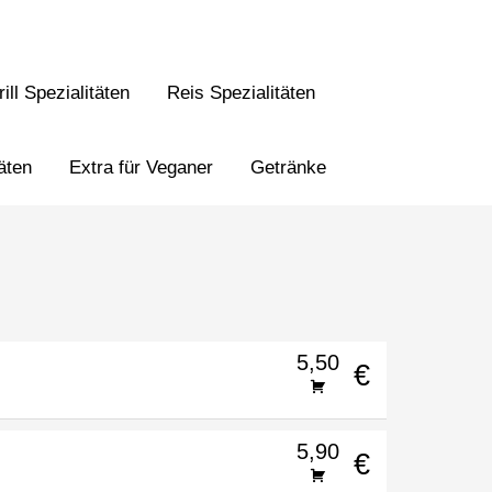
ill Spezialitäten
Reis Spezialitäten
äten
Extra für Veganer
Getränke
5,50
€
5,90
€