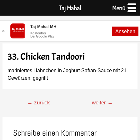
Taj Mahal
Menü
Taj Mahal MH
✕
Ansehen
Kostenfrei
Bei Google Play
33. Chicken Tandoori
mariniertes Hähnchen in Joghurt-Safran-Sauce mit 21
Gewürzen, gegrillt
←
zurück
weiter
→
Schreibe einen Kommentar