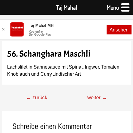
Taj Mahal
Menü
Taj Mahal MH
✕
Ansehen
Kostenfrei
Bei Google Play
56. Schanghara Maschli
Lachsfilet in Sahnesauce mit Spinat, Ingwer, Tomaten,
Knoblauch und Curry „indischer Art“
←
zurück
weiter
→
Schreibe einen Kommentar