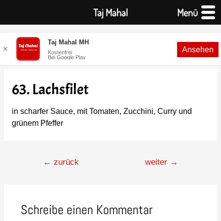
Taj Mahal
Menü
Taj Mahal MH
✕
Ansehen
Kostenfrei
Bei Google Play
63. Lachsfilet
in scharfer Sauce, mit Tomaten, Zucchini, Curry und
grünem Pfeffer
←
zurück
weiter
→
Schreibe einen Kommentar