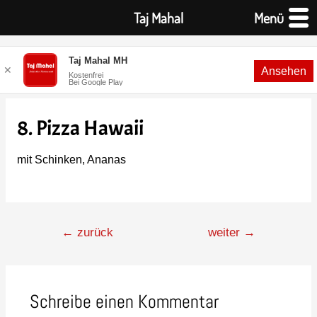
Taj Mahal
Menü
Taj Mahal MH
✕
Ansehen
Kostenfrei
Bei Google Play
8. Pizza Hawaii
mit Schinken, Ananas
←
zurück
weiter
→
Schreibe einen Kommentar