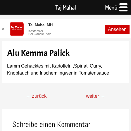
Taj Mahal
Menü
Taj Mahal MH
✕
Ansehen
Kostenfrei
Bei Google Play
Alu Kemma Palick
Lamm Gehacktes mit Kartoffeln ,Spinat, Curry,
Knoblauch und frischem Ingwer in Tomatensauce
←
zurück
weiter
→
Schreibe einen Kommentar