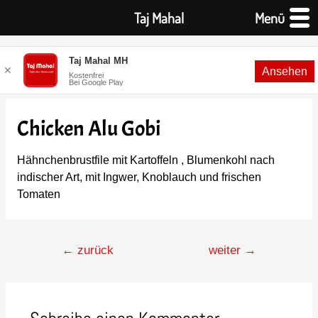
Taj Mahal
Menü
Taj Mahal MH
✕
Ansehen
Kostenfrei
Bei Google Play
Chicken Alu Gobi
Hähnchenbrustfile mit Kartoffeln , Blumenkohl nach
indischer Art, mit Ingwer, Knoblauch und frischen
Tomaten
←
zurück
weiter
→