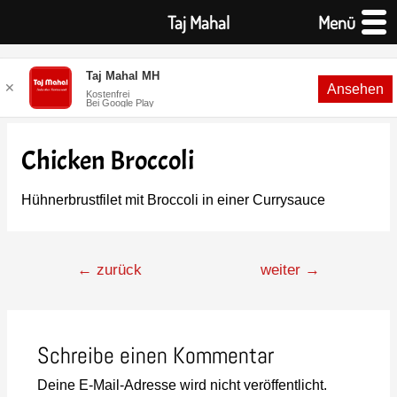
Taj Mahal
Menü
Taj Mahal MH
✕
Ansehen
Kostenfrei
Bei Google Play
Chicken Broccoli
Hühnerbrustfilet mit Broccoli in einer Currysauce
←
zurück
weiter
→
Schreibe einen Kommentar
Deine E-Mail-Adresse wird nicht veröffentlicht.